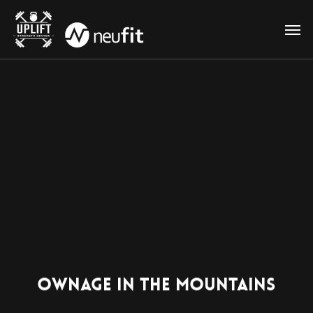
Skip
Men
to
main
content
Ownage In The Mountains